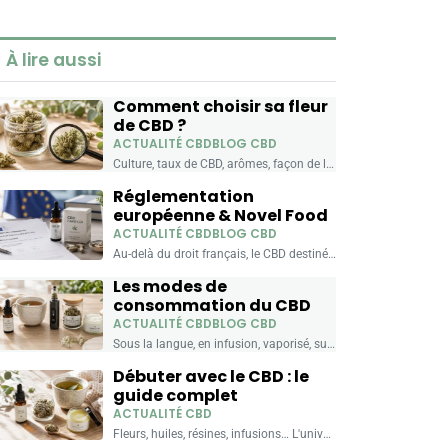
Power
À lire aussi
Comment choisir sa fleur
de CBD ?
ACTUALITÉ CBD
BLOG CBD
Culture, taux de CBD, arômes, façon de la consommer… La fleur est le format le plus brut et le plus authentique du chanvre. Voici les 5 critères pour trouver celle...
Réglementation
européenne & Novel Food
ACTUALITÉ CBD
BLOG CBD
Au-delà du droit français, le CBD destiné à être ingéré relève d'un cadre européen : le « Novel Food ». Voici ce que recouvre cette notion, quels produits sont concernés,...
Les modes de
consommation du CBD
ACTUALITÉ CBD
BLOG CBD
Sous la langue, en infusion, vaporisé, sur la peau ou vapoté… Le CBD se consomme de plusieurs façons. Chacune a ses usages, ses avantages pratiques et ses produits. Voici comment...
Débuter avec le CBD : le
guide complet
ACTUALITÉ CBD
Fleurs, huiles, résines, infusions… L'univers du CBD peut sembler dense quand on commence. Ce guide vous donne les repères essentiels pour comprendre les produits, les formats et faire un choix...