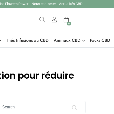
hise Flowers Power
Nous contacter
Actualités CBD
0
Thés Infusions au CBD
Animaux CBD
Packs CBD
tion pour réduire
Search
on
Flowers