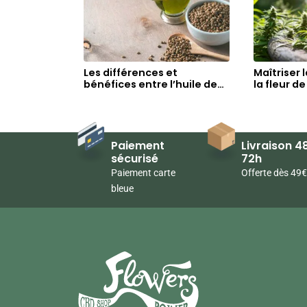
Les différences et
Maîtriser 
bénéfices entre l’huile de
la fleur d
CBD et l’huile de chanvre
pas
Paiement
Livraison 48
sécurisé
72h
Paiement carte
Offerte dès 49€
bleue