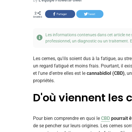
By
L'équipe FlowersPower
2
Share on Facebook
Share on Twitter
SHARES
Les informations contenues dans cet article ne 
professionnel, un diagnostic ou un traitement. E
Les cernes, qu'ils soient dus à la fatigue, au s
un regard fatigué et moins frais. Pourtant, il exi
et l'une d'entre elles est le
cannabidiol (CBD)
, u
propriétés.
D'où viennent les 
Pour bien comprendre en quoi le
CBD
pourrait ê
de se pencher sur leurs origines. Les cernes son