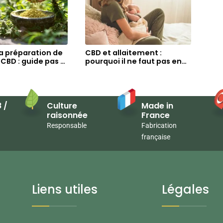
la préparation de
CBD et allaitement :
e CBD : guide pas à
pourquoi il ne faut pas en
consommer ?
 /
Culture
Made in
raisonnée
France
Responsable
Fabrication
française
Liens utiles
Légales