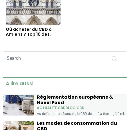
Où acheter du CBD à
Amiens ? Top 10 des
meilleures boutiques
CBD Shop
Search
on
Flowers
Power
À lire aussi
Réglementation européenne &
Novel Food
ACTUALITÉ CBD
BLOG CBD
Au-delà du droit français, le CBD destiné à être ingéré relève d'un cadre européen : le « Novel Food ». Voici ce que recouvre cette notion, quels produits sont concernés,...
Les modes de consommation du
CBD