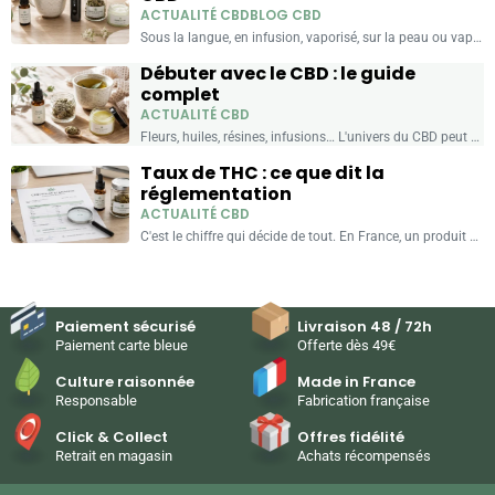
ACTUALITÉ CBD
BLOG CBD
Sous la langue, en infusion, vaporisé, sur la peau ou vapoté… Le CBD se consomme de plusieurs façons. Chacune a ses usages, ses avantages pratiques et ses produits. Voici comment...
Débuter avec le CBD : le guide
complet
ACTUALITÉ CBD
Fleurs, huiles, résines, infusions… L'univers du CBD peut sembler dense quand on commence. Ce guide vous donne les repères essentiels pour comprendre les produits, les formats et faire un choix...
Taux de THC : ce que dit la
réglementation
ACTUALITÉ CBD
C'est le chiffre qui décide de tout. En France, un produit au CBD est légal s'il contient au maximum 0,3 % de THC. Voici ce que recouvre ce seuil, comment...
Paiement sécurisé
Livraison 48 / 72h
Paiement carte bleue
Offerte dès 49€
Culture raisonnée
Made in France
Responsable
Fabrication française
Click & Collect
Offres fidélité
Retrait en magasin
Achats récompensés