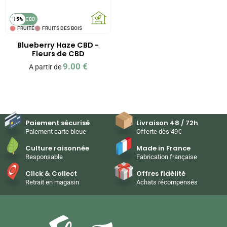
15%
CBD
FRUITÉ
FRUITS DES BOIS
Blueberry Haze CBD -
Fleurs de CBD
9.00
€
A partir de
Paiement sécurisé
Livraison 48 / 72h
Paiement carte bleue
Offerte dès 49€
Culture raisonnée
Made in France
Responsable
Fabrication française
Click & Collect
Offres fidélité
Retrait en magasin
Achats récompensés