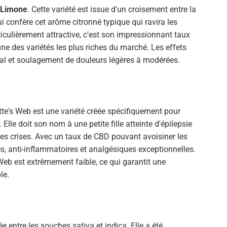
 Limone
. Cette variété est issue d'un croisement entre la
 confère cet arôme citronné typique qui ravira les
iculièrement attractive, c'est son impressionnant taux
'une des variétés les plus riches du marché. Les effets
ntal et soulagement de douleurs légères à modérées.
te's Web est une variété créée spécifiquement pour
Elle doit son nom à une petite fille atteinte d'épilepsie
les crises. Avec un taux de CBD pouvant avoisiner les
ues, anti-inflammatoires et analgésiques exceptionnelles.
Web est extrêmement faible, ce qui garantit une
le.
e entre les souches sativa et indica. Elle a été