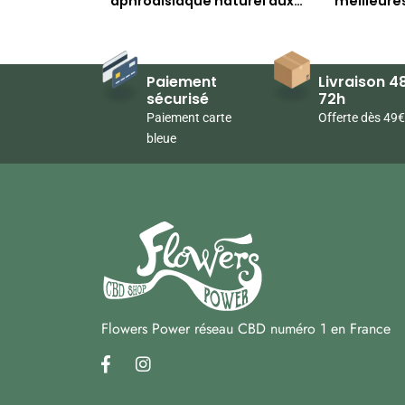
aphrodisiaque naturel aux
meilleure
multiples bienfaits
Paiement
Livraison 48
sécurisé
72h
Paiement carte
Offerte dès 49€
bleue
Flowers Power réseau CBD numéro 1 en France
facebook
instagram