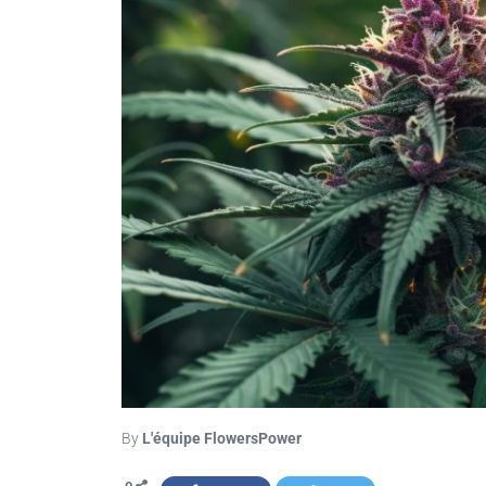
By
L'équipe FlowersPower