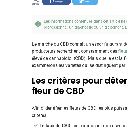
0
Share on Facebook
Share on Twitter
SHARE
Les informations contenues dans cet article ne 
professionnel, un diagnostic ou un traitement. E
Le marché du
CBD
connaît un essor fulgurant d
producteurs recherchent constamment des
fleu
élevé de cannabidiol (CBD). Mais quelle est la fl
examinerons les variétés qui se distinguent par 
Les critères pour dét
fleur de CBD
Afin d'identifier les fleurs de CBD les plus puis
critères :
Le taux de CBD
: ce composant non-psychoa