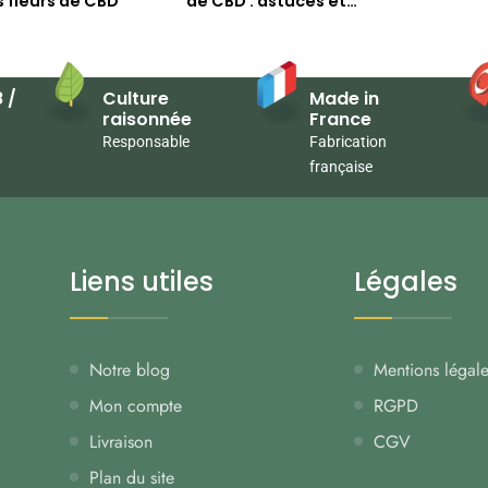
s fleurs de CBD
de CBD : astuces et
recommandations
 /
Culture
Made in
raisonnée
France
Responsable
Fabrication
française
Liens utiles
Légales
Notre blog
Mentions légal
Mon compte
RGPD
Livraison
CGV
Plan du site