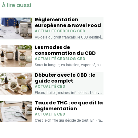
À lire aussi
Réglementation
européenne & Novel Food
ACTUALITÉ CBD
BLOG CBD
Au-delà du droit français, le CBD destiné à être ingéré relève d'un cadre européen : le « Novel Food ». Voici ce que recouvre cette notion, quels produits sont concernés,...
Les modes de
consommation du CBD
ACTUALITÉ CBD
BLOG CBD
Sous la langue, en infusion, vaporisé, sur la peau ou vapoté… Le CBD se consomme de plusieurs façons. Chacune a ses usages, ses avantages pratiques et ses produits. Voici comment...
Débuter avec le CBD : le
guide complet
ACTUALITÉ CBD
Fleurs, huiles, résines, infusions… L'univers du CBD peut sembler dense quand on commence. Ce guide vous donne les repères essentiels pour comprendre les produits, les formats et faire un choix...
Taux de THC : ce que dit la
réglementation
ACTUALITÉ CBD
C'est le chiffre qui décide de tout. En France, un produit au CBD est légal s'il contient au maximum 0,3 % de THC. Voici ce que recouvre ce seuil, comment...