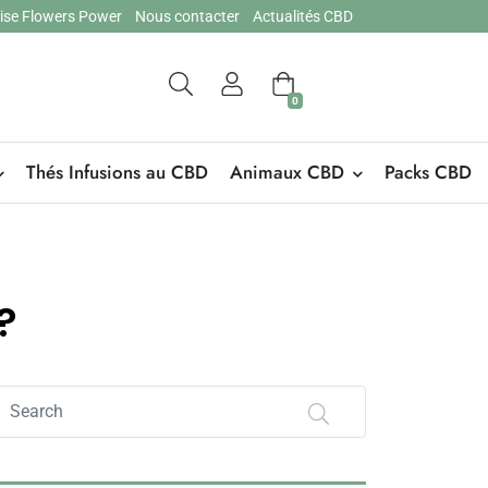
hise Flowers Power
Nous contacter
Actualités CBD
0
Thés Infusions au CBD
Animaux CBD
Packs CBD
?
Search
on
Flowers
Power