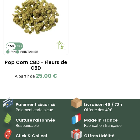
15%
CBD
PIN
PRINTANIER
Pop Corn CBD - Fleurs de
CBD
25.00
€
A partir de
Paiement sécurisé
Livraison 48 / 72h
Paiement carte bleue
Offerte dès 49€
Culture raisonnée
Made in France
Responsable
Fabrication française
Click & Collect
Offres fidélité