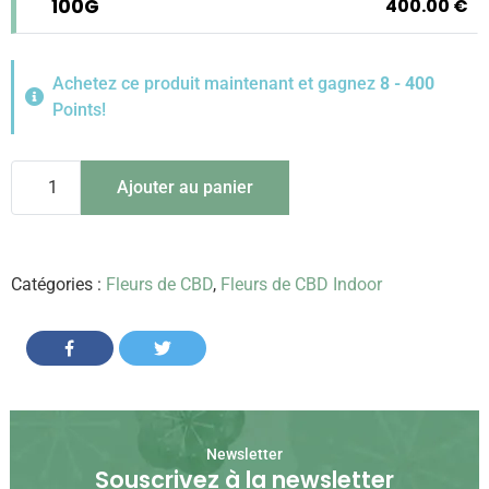
100g
400.00
€
Achetez ce produit maintenant et gagnez
8 - 400
Points!
quantité
Ajouter au panier
de
Rock
Star
CBD
-
Catégories :
Fleurs de CBD
,
Fleurs de CBD Indoor
Fleurs
de
CBD
Share on Facebook
Share on Twitter
Newsletter
Souscrivez à la newsletter