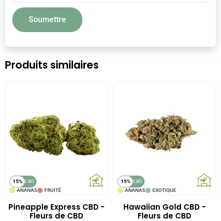
Produits similaires
15%
CBD
15%
CBD
ANANAS
FRUITÉ
ANANAS
EXOTIQUE
Pineapple Express CBD -
Hawaiian Gold CBD -
Fleurs de CBD
Fleurs de CBD