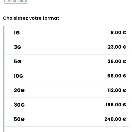
Lire la suite
Choisissez votre format :
1g
8.00
€
3g
23.00
€
5g
36.00
€
10g
66.00
€
20g
112.00
€
30g
156.00
€
50g
240.00
€