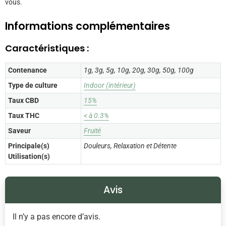
vous.
Informations complémentaires
Caractéristiques :
Contenance
1g, 3g, 5g, 10g, 20g, 30g, 50g, 100g
Type de culture
Indoor (intérieur)
Taux CBD
15%
Taux THC
< à 0.3%
Saveur
Fruité
Principale(s)
Douleurs, Relaxation et Détente
Utilisation(s)
Avis
Il n’y a pas encore d’avis.