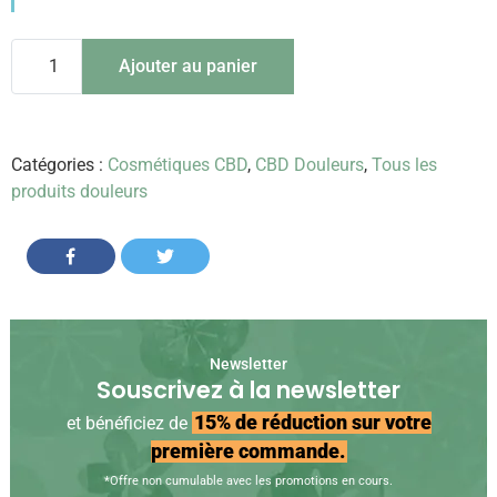
quantité
Ajouter au panier
de
Baume
Apaisant
Catégories :
Cosmétiques CBD
,
CBD Douleurs
,
Tous les
produits douleurs
Share on Facebook
Share on Twitter
Newsletter
Souscrivez à la newsletter
15% de réduction sur votre
et bénéficiez de
première commande.
*Offre non cumulable avec les promotions en cours.