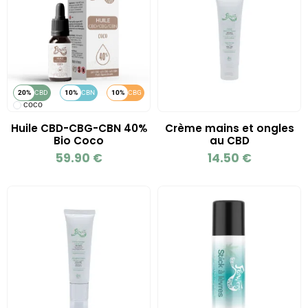
20%
CBD
10%
CBN
10%
CBG
COCO
Huile CBD-CBG-CBN 40%
Crème mains et ongles
Bio Coco
au CBD
59.90
€
14.50
€